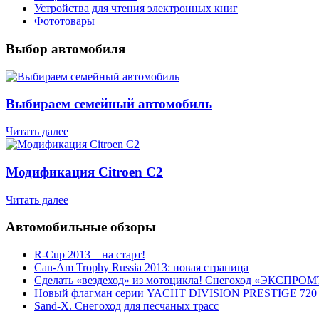
Устройства для чтения электронных книг
Фототовары
Выбор автомобиля
Выбираем семейный автомобиль
Читать далее
Модификация Citroen С2
Читать далее
Автомобильные обзоры
R-Cup 2013 – на старт!
Can-Am Trophy Russia 2013: новая страница
Сделать «вездеход» из мотоцикла! Снегоход «ЭКСПРОМ
Новый флагман серии YACHT DIVISION PRESTIGE 720
Sand-X. Снегоход для песчаных трасс