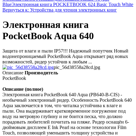
Blue
Электронная книга POCKETBOOK 624 Basic Touch White
Вернуться к: Устройства для чтения электронных книг
Электронная книга
PocketBook Aqua 640
Защита от влаги и пыли IP57!!! Надежный попутчик Новый
водонепроницаемый PocketBook Aqua открывает ряд новых
возможностей, ридер устойчив к любым ...
pic_56d38558a28cd.jpg
Описание
Производитель
PocketBook
Описание (полное)
Электронная книга PocketBook 640 Aqua (PB640-B-CIS) -
необычный электронный ридер. Особенность PocketBook 640
Aqua заключается в том, что читалка устойчива к влаге и
пыли. Она выдерживает кратковременное погружение под
воду на метровую глубину и не боится песка, что должно
порадовать любителей почитать на пляже. Ридер оснащён 6-
дюймовым дисплеем E Ink Pearl на основе технологии Film
Touch, позволяющей уменьшить толщину устройства и