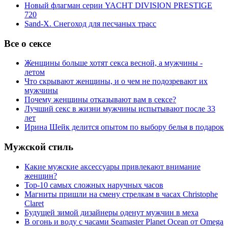
Новый флагман серии YACHT DIVISION PRESTIGE
720
Sand-X. Снегоход для песчаных трасс
Все о сексе
Женщины больше хотят секса весной, а мужчины -
летом
Что скрывают женщины, и о чем не подозревают их
мужчины
Почему женщины отказывают вам в сексе?
Лучший секс в жизни мужчины испытывают после 33
лет
Ирина Шейк делится опытом по выбору белья в подарок
Мужской стиль
Какие мужские аксессуары привлекают внимание
женщин?
Top-10 самых сложных наручных часов
Магниты пришли на смену стрелкам в часах Christophe
Claret
Будущей зимой дизайнеры оденут мужчин в меха
В огонь и воду с часами Seamaster Planet Ocean от Omega