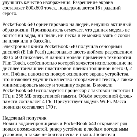
улучшить качество изображения. Разрешение экрана
составляет 800x600 точек, поддерживаются 16 градаций
серого.
PocketBook 640 ориентировано на людей, ведущих активный
образ жизни. Производитель отмечает, что данная модель не
боится ни воды, ни пыли, ни песка и её можно взять с собой
на пляж или в бассейн.
Электронная книга PocketBook 640 получила сенсорный
дисплей (E Ink Pearl) диагональю шесть дюймов разрешением
800 x 600 пикселей. В данной модели применена технология
Film Touch, особенностью которой является использование на
дисплее тончайшей пластиковой пленки толщиной всего 0, 2
мм. Плёнка наносится поверх основного экрана устройства,
что позволяет улучшить качество отображения текста, а также
минимизировать массу и толщину экрана. В модели
PocketBook 640 используется процессор с тактовой частотой 1
ГГц и 256 МБ оперативной памяти. Объём встроенной флэш-
памяти составляет 4 ГБ. Присутствует модуль Wi-Fi. Масса
новинки составляет 170 г.
Надежный попутчик
Новый водонепроницаемый PocketBook 640 открывает ряд
новых возможностей, ридер устойчив к любым погоднымм
условиям, а также не боится песка и пыли. Любители