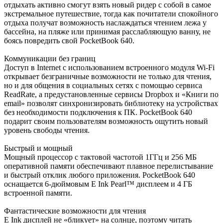
отдыхать активно смогут взять новый ридер с собой в самое
экстремальное путешествие, тогда как почитатели спокойного
отдыха получат возможность наслаждаться чтением лежа у
бассейна, на пляже или принимая расслабляющую ванну, не
боясь повредить свой PocketBook 640.
Коммуникации без границ
Доступ в Internet с использованием встроенного модуля Wi-Fi
открывает безграничные возможности не только для чтения,
но и для общения в социальных сетях с помощью сервиса
ReadRate, а предустановленные сервисы Dropbox и «Книги по
email» позволят синхронизировать библиотеку на устройствах
без необходимости подключения к ПК. PocketBook 640
подарит своим пользователям возможность ощутить новый
уровень свободы чтения.
Быстрый и мощный
Мощный процессор с тактовой частотой 1ГГц и 256 МБ
оперативной памяти обеспечивают плавное перелистывание
и быстрый отклик любого приложения. PocketBook 640
оснащается 6-дюймовым E Ink Pearl™ дисплеем и 4 ГБ
встроенной памяти.
Фантастические возможности для чтения
E Ink дисплей не «бликует» на солнце, поэтому читать