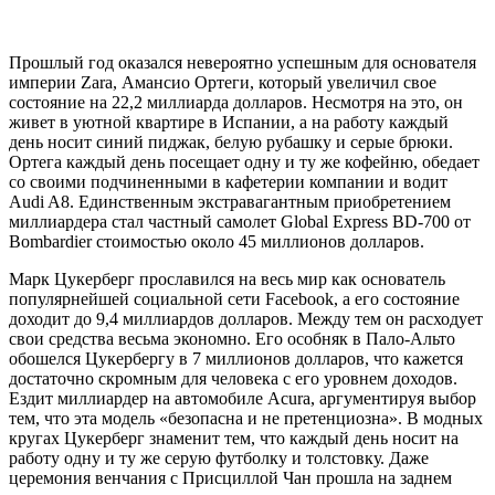
Прошлый год оказался невероятно успешным для основателя
империи Zara, Амансио Ортеги, который увеличил свое
состояние на 22,2 миллиарда долларов. Несмотря на это, он
живет в уютной квартире в Испании, а на работу каждый
день носит синий пиджак, белую рубашку и серые брюки.
Ортега каждый день посещает одну и ту же кофейню, обедает
со своими подчиненными в кафетерии компании и водит
Audi A8. Единственным экстравагантным приобретением
миллиардера стал частный самолет Global Express BD-700 от
Bombardier стоимостью около 45 миллионов долларов.
Марк Цукерберг прославился на весь мир как основатель
популярнейшей социальной сети Facebook, а его состояние
доходит до 9,4 миллиардов долларов. Между тем он расходует
свои средства весьма экономно. Его особняк в Пало-Альто
обошелся Цукербергу в 7 миллионов долларов, что кажется
достаточно скромным для человека с его уровнем доходов.
Ездит миллиардер на автомобиле Acura, аргументируя выбор
тем, что эта модель «безопасна и не претенциозна». В модных
кругах Цукерберг знаменит тем, что каждый день носит на
работу одну и ту же серую футболку и толстовку. Даже
церемония венчания с Присциллой Чан прошла на заднем