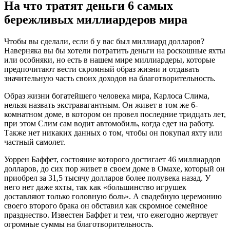
На что тратят деньги 6 самых
бережливых миллиардеров мира
Чтобы вы сделали, если б у вас был миллиард долларов?
Наверняка вы бы хотели потратить деньги на роскошные яхты
или особняки, но есть в нашем мире миллиардеры, которые
предпочитают вести скромный образ жизни и отдавать
значительную часть своих доходов на благотворительность.
Образ жизни богатейшего человека мира, Карлоса Слима,
нельзя назвать экстравагантным. Он живет в том же 6-
комнатном доме, в котором он провел последние тридцать лет,
при этом Слим сам водит автомобиль, когда едет на работу.
Также нет никаких данных о том, чтобы он покупал яхту или
частный самолет.
Уоррен Баффет, состояние которого достигает 46 миллиардов
долларов, до сих пор живет в своем доме в Омахе, который он
приобрел за 31,5 тысячу долларов более полувека назад. У
него нет даже яхты, так как «большинство игрушек
доставляют только головную боль». А свадебную церемонию
своего второго брака он обставил как скромное семейное
празднество. Известен Баффет и тем, что ежегодно жертвует
огромные суммы на благотворительность.