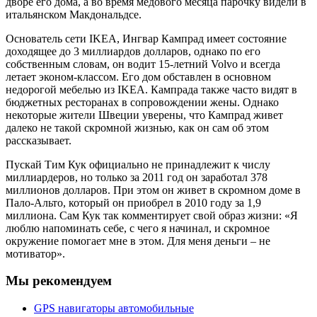
дворе его дома, а во время медового месяца парочку видели в
итальянском Макдональдсе.
Основатель сети IKEA, Ингвар Кампрад имеет состояние
доходящее до 3 миллиардов долларов, однако по его
собственным словам, он водит 15-летний Volvo и всегда
летает эконом-классом. Его дом обставлен в основном
недорогой мебелью из IKEA. Кампрада также часто видят в
бюджетных ресторанах в сопровождении жены. Однако
некоторые жители Швеции уверены, что Кампрад живет
далеко не такой скромной жизнью, как он сам об этом
рассказывает.
Пускай Тим Кук официально не принадлежит к числу
миллиардеров, но только за 2011 год он заработал 378
миллионов долларов. При этом он живет в скромном доме в
Пало-Альто, который он приобрел в 2010 году за 1,9
миллиона. Сам Кук так комментирует свой образ жизни: «Я
люблю напоминать себе, с чего я начинал, и скромное
окружение помогает мне в этом. Для меня деньги – не
мотиватор».
Мы рекомендуем
GPS навигаторы автомобильные