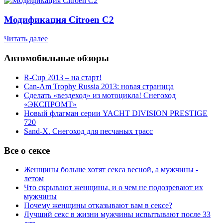
Модификация Citroen С2
Читать далее
Автомобильные обзоры
R-Cup 2013 – на старт!
Can-Am Trophy Russia 2013: новая страница
Сделать «вездеход» из мотоцикла! Снегоход
«ЭКСПРОМТ»
Новый флагман серии YACHT DIVISION PRESTIGE
720
Sand-X. Снегоход для песчаных трасс
Все о сексе
Женщины больше хотят секса весной, а мужчины -
летом
Что скрывают женщины, и о чем не подозревают их
мужчины
Почему женщины отказывают вам в сексе?
Лучший секс в жизни мужчины испытывают после 33