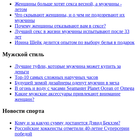
Женщины больше хотят секса весной, а мужчины -
летом
Что скрывают женщины, и о чем не подозревают их
мужчины
Почему женщины отказывают вам в сексе?
Лучший секс в жизни мужчины испытывают после 33
лет
Ирина Шейк делится опытом по выбору белья в подарок
Мужской стиль
Лучшие туфли, которые мужчина может купить за
деньги
Top-10 самых сложных наручных часов
Будущей зимой дизайнеры оденут мужчин в меха
В огонь и воду с часами Seamaster Planet Ocean от Omega
Какие мужские аксессуары привлекают внимание
женщин?
Новости спорта
Кому и за какую сумму достанется Дэвид Бекхэм?
Российские хоккеисты отметили 40-летие Суперсерии
победой