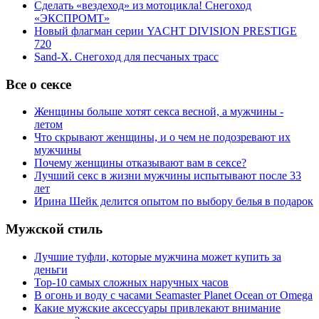
Сделать «вездеход» из мотоцикла! Снегоход
«ЭКСПРОМТ»
Новый флагман серии YACHT DIVISION PRESTIGE
720
Sand-X. Снегоход для песчаных трасс
Все о сексе
Женщины больше хотят секса весной, а мужчины -
летом
Что скрывают женщины, и о чем не подозревают их
мужчины
Почему женщины отказывают вам в сексе?
Лучший секс в жизни мужчины испытывают после 33
лет
Ирина Шейк делится опытом по выбору белья в подарок
Мужской стиль
Лучшие туфли, которые мужчина может купить за
деньги
Top-10 самых сложных наручных часов
В огонь и воду с часами Seamaster Planet Ocean от Omega
Какие мужские аксессуары привлекают внимание