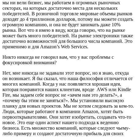
мы ни вели бизнес, мы работаем в огромных рыночных
секторах, на которых достаточно места для нескольких
победителей. В розничной торговле мировые объемы рынков
доходят до 4 триллионов долларов, потому вы можете создать
огромную компанию, и она не будет занимать даже 10%
рынка. Вот что я имею в виду, когда говорю, что на рынке
может быть много победителей. На рынке электроники также
достаточно возможностей для большого числа компаний. Это
применимо и для Amazon’s Web Services.
Никто никогда не говорил вам, что у вас проблемы с
фокусировкой внимания?
Нет, мне никогда не задавали этот вопрос, но я знаю, откуда
он возникает. Я бы сказал, что наша философия отличается от
многих компаний. Когда у нас появляется хорошая идея,
которая понравится наших клиентам, вроде AWS или Kindle
Fire, мы задаем себе вопрос не «зачем нам это делать?», а
«почему бы этим не заняться?». Мы установили высокую
планку для новых проектов. Мы не хотим следовать за кем-то.
Люди, которые работают в компании Amazon, хотят быть
первооткрывателями. Они хотят изобретать, создавать что-то
новое. Это еще один аспект нашего подхода к ведению
бизнеса. Есть множество компаний, которые следуют чьему-
либо примеру и создают достаточную прибыль для своих