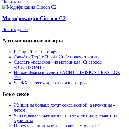
Читать далее
Модификация Citroen С2
Читать далее
Автомобильные обзоры
R-Cup 2013 – на старт!
Can-Am Trophy Russia 2013: новая страница
Сделать «вездеход» из мотоцикла! Снегоход
«ЭКСПРОМТ»
Новый флагман серии YACHT DIVISION PRESTIGE
720
Sand-X. Снегоход для песчаных трасс
Все о сексе
Женщины больше хотят секса весной, а мужчины -
летом
Что скрывают женщины, и о чем не подозревают их
мужчины
Почему женщины отказывают вам в сексе?