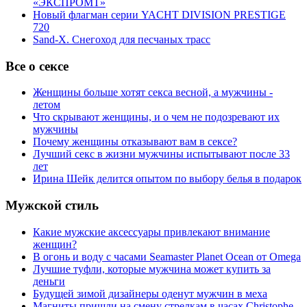
«ЭКСПРОМТ»
Новый флагман серии YACHT DIVISION PRESTIGE
720
Sand-X. Снегоход для песчаных трасс
Все о сексе
Женщины больше хотят секса весной, а мужчины -
летом
Что скрывают женщины, и о чем не подозревают их
мужчины
Почему женщины отказывают вам в сексе?
Лучший секс в жизни мужчины испытывают после 33
лет
Ирина Шейк делится опытом по выбору белья в подарок
Мужской стиль
Какие мужские аксессуары привлекают внимание
женщин?
В огонь и воду с часами Seamaster Planet Ocean от Omega
Лучшие туфли, которые мужчина может купить за
деньги
Будущей зимой дизайнеры оденут мужчин в меха
Магниты пришли на смену стрелкам в часах Christophe