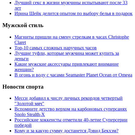
Лучший секс в жизни мужчины испытывают после 33
лет
Ирина Шейк делится опытом по выбору белья в подарок
Мужской стиль
Магниты пришли на смену стрелкам в часах Christophe
Claret
Top-10 самых сложных наручных часов
Лучшие туфли, которые мужчина может купить за
деньги
Какие мужские аксессуары привлекают внимание
женщин?
В огонь и воду с часами Seamaster Planet Ocean от Omega
Новости спорта
Месси добавил к числу личных рекордов четвертый
"Золотой мяч"
Вспомните детство верхом на карбоновых суперсанях
Snolo Stealth-X
Российские хоккеисты отметили 40-летие Суперсерии
победой
Кому и за какую сумму достанется Дэвид Бекхэм?