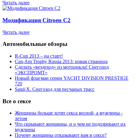
Читать далее
Модификация Citroen С2
Читать далее
Автомобильные обзоры
R-Cup 2013 – на старт!
Can-Am Trophy Russia 2013: новая страница
Сделать «вездеход» из мотоцикла! Снегоход
«ЭКСПРОМТ»
Новый флагман серии YACHT DIVISION PRESTIGE
720
Sand-X. Снегоход для песчаных трасс
Все о сексе
Женщины больше хотят секса весной, а мужчины -
летом
Что скрывают женщины, и о чем не подозревают их
мужчины
Почему женщины отказывают вам в сексе?