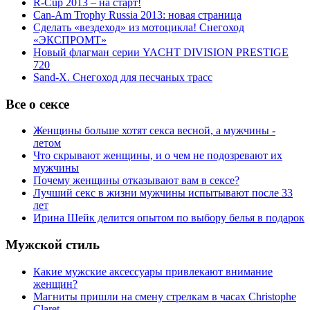
R-Cup 2013 – на старт!
Can-Am Trophy Russia 2013: новая страница
Сделать «вездеход» из мотоцикла! Снегоход
«ЭКСПРОМТ»
Новый флагман серии YACHT DIVISION PRESTIGE
720
Sand-X. Снегоход для песчаных трасс
Все о сексе
Женщины больше хотят секса весной, а мужчины -
летом
Что скрывают женщины, и о чем не подозревают их
мужчины
Почему женщины отказывают вам в сексе?
Лучший секс в жизни мужчины испытывают после 33
лет
Ирина Шейк делится опытом по выбору белья в подарок
Мужской стиль
Какие мужские аксессуары привлекают внимание
женщин?
Магниты пришли на смену стрелкам в часах Christophe
Claret