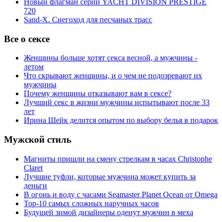
Новый флагман серии YACHT DIVISION PRESTIGE
720
Sand-X. Снегоход для песчаных трасс
Все о сексе
Женщины больше хотят секса весной, а мужчины -
летом
Что скрывают женщины, и о чем не подозревают их
мужчины
Почему женщины отказывают вам в сексе?
Лучший секс в жизни мужчины испытывают после 33
лет
Ирина Шейк делится опытом по выбору белья в подарок
Мужской стиль
Магниты пришли на смену стрелкам в часах Christophe
Claret
Лучшие туфли, которые мужчина может купить за
деньги
В огонь и воду с часами Seamaster Planet Ocean от Omega
Top-10 самых сложных наручных часов
Будущей зимой дизайнеры оденут мужчин в меха