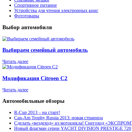
Спортивное питание
Устройства для чтения электронных книг
Фототовары
Выбор автомобиля
Выбираем семейный автомобиль
Читать далее
Модификация Citroen С2
Читать далее
Автомобильные обзоры
R-Cup 2013 – на старт!
Can-Am Trophy Russia 2013: новая страница
Сделать «вездеход» из мотоцикла! Снегоход «ЭКСПРОМ
Новый флагман серии YACHT DIVISION PRESTIGE 720