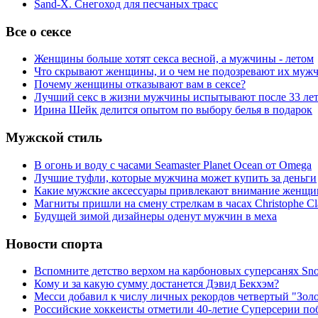
Sand-X. Снегоход для песчаных трасс
Все о сексе
Женщины больше хотят секса весной, а мужчины - летом
Что скрывают женщины, и о чем не подозревают их муж
Почему женщины отказывают вам в сексе?
Лучший секс в жизни мужчины испытывают после 33 ле
Ирина Шейк делится опытом по выбору белья в подарок
Мужской стиль
В огонь и воду с часами Seamaster Planet Ocean от Omega
Лучшие туфли, которые мужчина может купить за деньги
Какие мужские аксессуары привлекают внимание женщи
Магниты пришли на смену стрелкам в часах Christophe Cl
Будущей зимой дизайнеры оденут мужчин в меха
Новости спорта
Вспомните детство верхом на карбоновых суперсанях Snol
Кому и за какую сумму достанется Дэвид Бекхэм?
Месси добавил к числу личных рекордов четвертый "Зол
Российские хоккеисты отметили 40-летие Суперсерии по