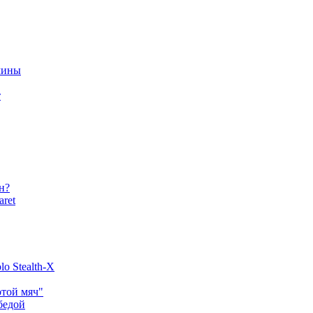
чины
т
н?
aret
o Stealth-X
отой мяч"
бедой