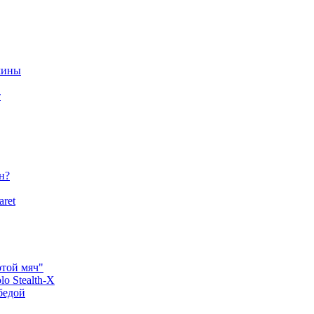
чины
т
н?
aret
отой мяч"
o Stealth-X
бедой