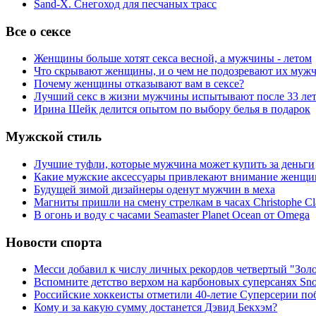
Sand-X. Снегоход для песчаных трасс
Все о сексе
Женщины больше хотят секса весной, а мужчины - летом
Что скрывают женщины, и о чем не подозревают их муж
Почему женщины отказывают вам в сексе?
Лучший секс в жизни мужчины испытывают после 33 ле
Ирина Шейк делится опытом по выбору белья в подарок
Мужской стиль
Лучшие туфли, которые мужчина может купить за деньги
Какие мужские аксессуары привлекают внимание женщи
Будущей зимой дизайнеры оденут мужчин в меха
Магниты пришли на смену стрелкам в часах Christophe Cl
В огонь и воду с часами Seamaster Planet Ocean от Omega
Новости спорта
Месси добавил к числу личных рекордов четвертый "Зол
Вспомните детство верхом на карбоновых суперсанях Snol
Российские хоккеисты отметили 40-летие Суперсерии по
Кому и за какую сумму достанется Дэвид Бекхэм?