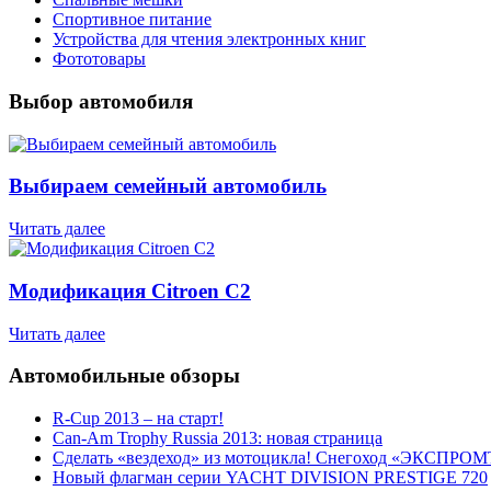
Спортивное питание
Устройства для чтения электронных книг
Фототовары
Выбор автомобиля
Выбираем семейный автомобиль
Читать далее
Модификация Citroen С2
Читать далее
Автомобильные обзоры
R-Cup 2013 – на старт!
Can-Am Trophy Russia 2013: новая страница
Сделать «вездеход» из мотоцикла! Снегоход «ЭКСПРОМ
Новый флагман серии YACHT DIVISION PRESTIGE 720