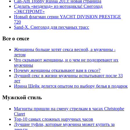
Can-Am Trophy Russia 2013: новая страница
Сделать «вездеход» из мотоцикла! Снегоход
«ЭКСПРОМТ»
Новый флагман серии YACHT DIVISION PRESTIGE
720
Sand-X. Снегоход для песчаных трасс
Все о сексе
Женщины больше хотят секса весной, а мужчины -
летом
Что скрывают женщины, и о чем не подозревают их
мужчины
Почему женщины отказывают вам в сексе?
Лучший секс в жизни мужчины испытывают после 33
лет
Ирина Шейк делится опытом по выбору белья в подарок
Мужской стиль
Магниты пришли на смену стрелкам в часах Christophe
Claret
Top-10 самых сложных наручных часов
Лучшие туфли, которые мужчина может купить за
деньги