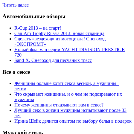
Читать далее
Автомобильные обзоры
R-Cup 2013 – на старт!
Can-Am Trophy Russia 2013: новая страница
Сделать «вездеход» из мотоцикла! Снегоход
«ЭКСПРОМТ»
Новый флагман серии YACHT DIVISION PRESTIGE
720
Sand-X. Снегоход для песчаных трасс
Все о сексе
Женщины больше хотят секса весной, а мужчины -
летом
Что скрывают женщины, и о чем не подозревают их
мужчины
Почему женщины отказывают вам в сексе?
Лучший секс в жизни мужчины испытывают после 33
лет
Ирина Шейк делится опытом по выбору белья в подарок
Мужской стиль