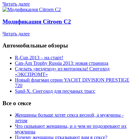
Читать далее
Модификация Citroen С2
Читать далее
Автомобильные обзоры
R-Cup 2013 – на старт!
Can-Am Trophy Russia 2013: новая страница
Сделать «вездеход» из мотоцикла! Снегоход
«ЭКСПРОМТ»
Новый флагман серии YACHT DIVISION PRESTIGE
720
Sand-X. Снегоход для песчаных трасс
Все о сексе
Женщины больше хотят секса весной, а мужчины -
летом
Что скрывают женщины, и о чем не подозревают их
мужчины
Почему женщины отказывают вам в сексе?