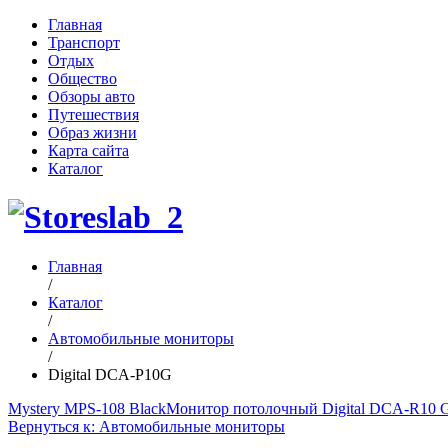
Главная
Транспорт
Отдых
Общество
Обзоры авто
Путешествия
Образ жизни
Карта сайта
Каталог
Главная
/
Каталог
/
Автомобильные мониторы
/
Digital DCA-P10G
Mystery MPS-108 Black
Монитор потолочный Digital DCA-R10 
Вернуться к: Автомобильные мониторы