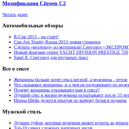
Модификация Citroen С2
Читать далее
Автомобильные обзоры
R-Cup 2013 – на старт!
Can-Am Trophy Russia 2013: новая страница
Сделать «вездеход» из мотоцикла! Снегоход «ЭКСПРОМ
Новый флагман серии YACHT DIVISION PRESTIGE 720
Sand-X. Снегоход для песчаных трасс
Все о сексе
Женщины больше хотят секса весной, а мужчины - летом
Что скрывают женщины, и о чем не подозревают их муж
Почему женщины отказывают вам в сексе?
Лучший секс в жизни мужчины испытывают после 33 ле
Ирина Шейк делится опытом по выбору белья в подарок
Мужской стиль
Лучшие туфли, которые мужчина может купить за деньги
Top-10 самых сложных наручных часов