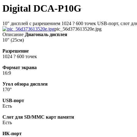
Digital DCA-P10G
10" дисплей с разрешением 1024 ? 600 точек USB-порт, слот
pic_56d373613520e.jpg
Описание
Диагональ дисплея
10" (25см)
Разрешение
1024 ? 600 точек
Формат экрана
16:9
Угол обзора дисплея
170°
USB-порт
Есть
Слот для SD/MMC карт памяти
Есть
ИК-порт