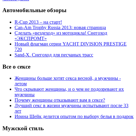
Автомобильные обзоры
R-Cup 2013 – на старт!
Can-Am Trophy Russia 2013: новая страница
Сделать «вездеход» из мотоцикла! Снегоход
«ЭКСПРОМТ»
Новый флагман серии YACHT DIVISION PRESTIGE
720
Sand-X. Снегоход для песчаных трасс
Все о сексе
Женщины больше хотят секса весной, а мужчины -
летом
Что скрывают женщины, и о чем не подозревают их
мужчины
Почему женщины отказывают вам в сексе?
Лучший секс в жизни мужчины испытывают после 33
лет
Ирина Шейк делится опытом по выбору белья в подарок
Мужской стиль