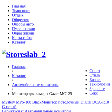
Главная
Транспорт
Отдых
Общество
Обзоры авто
Путешествия
Образ жизни
Карта сайта
Каталог
Главная
Спорт
/
Стиль
Каталог
Бизнес
/
Технологии
Автомобильные мониторы
Здоровье
/
Секс
Монитор для камеры Gazer MC125
Mystery MPS-108 Black
Монитор потолочный Digital DCA-R10
G серый
Вернуться к: Автомобильные мониторы