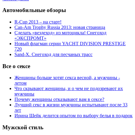
Автомобильные обзоры
R-Cup 2013 – на старт!
Can-Am Trophy Russia 2013: новая страница
Сделать «вездеход» из мотоцикла! Снегоход
«ЭКСПРОМТ»
Новый флагман серии YACHT DIVISION PRESTIGE
720
Sand-X. Снегоход для песчаных трасс
Все о сексе
Женщины больше хотят секса весной, а мужчины -
летом
Что скрывают женщины, и о чем не подозревают их
мужчины
Почему женщины отказывают вам в сексе?
Лучший секс в жизни мужчины испытывают после 33
лет
Ирина Шейк делится опытом по выбору белья в подарок
Мужской стиль