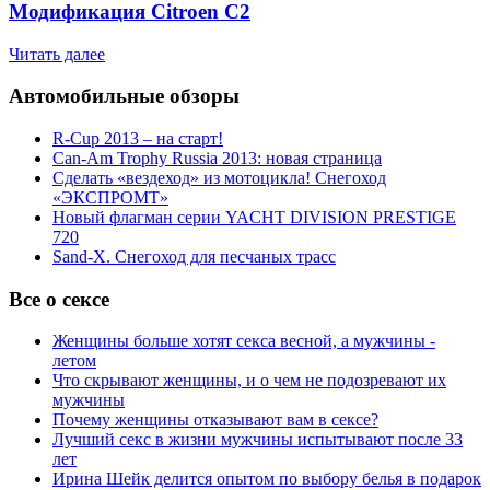
Модификация Citroen С2
Читать далее
Автомобильные обзоры
R-Cup 2013 – на старт!
Can-Am Trophy Russia 2013: новая страница
Сделать «вездеход» из мотоцикла! Снегоход
«ЭКСПРОМТ»
Новый флагман серии YACHT DIVISION PRESTIGE
720
Sand-X. Снегоход для песчаных трасс
Все о сексе
Женщины больше хотят секса весной, а мужчины -
летом
Что скрывают женщины, и о чем не подозревают их
мужчины
Почему женщины отказывают вам в сексе?
Лучший секс в жизни мужчины испытывают после 33
лет
Ирина Шейк делится опытом по выбору белья в подарок