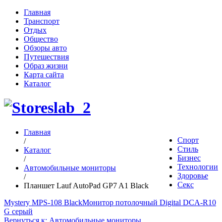
Главная
Транспорт
Отдых
Общество
Обзоры авто
Путешествия
Образ жизни
Карта сайта
Каталог
Главная
Спорт
/
Стиль
Каталог
Бизнес
/
Технологии
Автомобильные мониторы
Здоровье
/
Секс
Планшет Lauf AutoPad GP7 A1 Black
Mystery MPS-108 Black
Монитор потолочный Digital DCA-R10
G серый
Вернуться к: Автомобильные мониторы