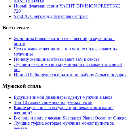
«ЭКСПРОМТ»
Новый флагман серии YACHT DIVISION PRESTIGE
720
Sand-X. Снегоход для песчаных трасс
Все о сексе
Женщины больше хотят секса весной, а мужчины -
летом
Что скрывают женщины, и о чем не подозревают их
мужчины
Почему женщины отказывают вам в сексе?
Лучший секс в жизни мужчины испытывают после 33
лет
Ирина Шейк делится опытом по выбору белья в подарок
Мужской стиль
Будущей зимой дизайнеры оденут мужчин в меха
Top-10 самых сложных наручных часов
Какие мужские аксессуары привлекают внимание
женщин?
В огонь и воду с часами Seamaster Planet Ocean от Omega
Лучшие туфли, которые мужчина может купить за
деньги