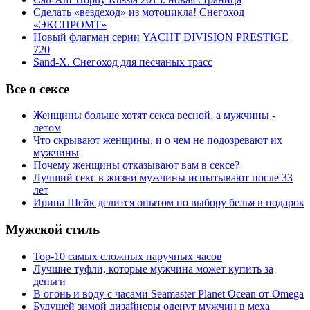
Сделать «вездеход» из мотоцикла! Снегоход
«ЭКСПРОМТ»
Новый флагман серии YACHT DIVISION PRESTIGE
720
Sand-X. Снегоход для песчаных трасс
Все о сексе
Женщины больше хотят секса весной, а мужчины -
летом
Что скрывают женщины, и о чем не подозревают их
мужчины
Почему женщины отказывают вам в сексе?
Лучший секс в жизни мужчины испытывают после 33
лет
Ирина Шейк делится опытом по выбору белья в подарок
Мужской стиль
Top-10 самых сложных наручных часов
Лучшие туфли, которые мужчина может купить за
деньги
В огонь и воду с часами Seamaster Planet Ocean от Omega
Будущей зимой дизайнеры оденут мужчин в меха