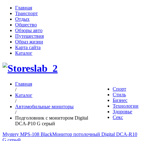
Главная
Транспорт
Отдых
Общество
Обзоры авто
Путешествия
Образ жизни
Карта сайта
Каталог
Главная
Спорт
/
Стиль
Каталог
Бизнес
/
Технологии
Автомобильные мониторы
Здоровье
/
Секс
Подголовник с монитором Digital
DCA-P10 G серый
Mystery MPS-108 Black
Монитор потолочный Digital DCA-R10
G серый