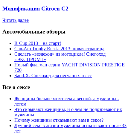
Модификация Citroen С2
Читать далее
Автомобильные обзоры
R-Cup 2013 – на старт!
Can-Am Trophy Russia 2013: новая страница
Сделать «вездеход» из мотоцикла! Снегоход
«ЭКСПРОМТ»
Новый флагман серии YACHT DIVISION PRESTIGE
720
Sand-X. Снегоход для песчаных трасс
Все о сексе
Женщины больше хотят секса весной, а мужчины -
летом
Что скрывают женщины, и о чем не подозревают их
мужчины
Почему женщины отказывают вам в сексе?
Лучший секс в жизни мужчины испытывают после 33
лет