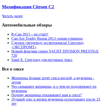
Модификация Citroen С2
Читать далее
Автомобильные обзоры
R-Cup 2013 – на старт!
Can-Am Trophy Russia 2013: новая страница
Сделать «вездеход» из мотоцикла! Снегоход
«ЭКСПРОМТ»
Новый флагман серии YACHT DIVISION PRESTIGE
720
Sand-X. Снегоход для песчаных трасс
Все о сексе
Женщины больше хотят секса весной, а мужчины -
летом
Что скрывают женщины, и о чем не подозревают их
мужчины
Почему женщины отказывают вам в сексе?
Лучший секс в жизни мужчины испытывают после 33
лет