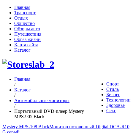
Главная
Транспорт
Отдых
Общество
Обзоры авто
Путешествия
Образ жизни
Карта сайта
Каталог
Главная
Спорт
/
Стиль
Каталог
Бизнес
/
Технологии
Автомобильные мониторы
Здоровье
/
Секс
Портативный DVD-плеер Mystery
MPS-905 Black
Mystery MPS-108 Black
Монитор потолочный Digital DCA-R10
G серый