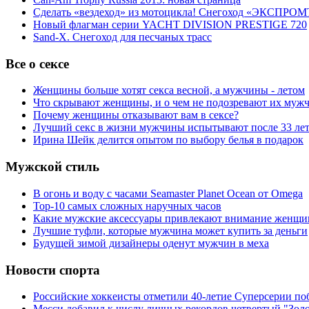
Сделать «вездеход» из мотоцикла! Снегоход «ЭКСПРОМ
Новый флагман серии YACHT DIVISION PRESTIGE 720
Sand-X. Снегоход для песчаных трасс
Все о сексе
Женщины больше хотят секса весной, а мужчины - летом
Что скрывают женщины, и о чем не подозревают их муж
Почему женщины отказывают вам в сексе?
Лучший секс в жизни мужчины испытывают после 33 ле
Ирина Шейк делится опытом по выбору белья в подарок
Мужской стиль
В огонь и воду с часами Seamaster Planet Ocean от Omega
Top-10 самых сложных наручных часов
Какие мужские аксессуары привлекают внимание женщи
Лучшие туфли, которые мужчина может купить за деньги
Будущей зимой дизайнеры оденут мужчин в меха
Новости спорта
Российские хоккеисты отметили 40-летие Суперсерии по
Месси добавил к числу личных рекордов четвертый "Зол