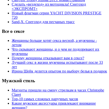
Сделать «вездеход» из мотоцикла! Снегоход
«ЭКСПРОМТ»
Новый флагман серии YACHT DIVISION PRESTIGE
720
Sand-X. Снегоход для песчаных трасс
Все о сексе
Женщины больше хотят секса весной, а мужчины -
летом
Что скрывают женщины, и о чем не подозревают их
мужчины
Почему женщины отказывают вам в сексе?
Лучший секс в жизни мужчины испытывают после 33
лет
Ирина Шейк делится опытом по выбору белья в подарок
Мужской стиль
Магниты пришли на смену стрелкам в часах Christophe
Claret
Top-10 самых сложных наручных часов
Какие мужские аксессуары привлекают внимание
женщин?