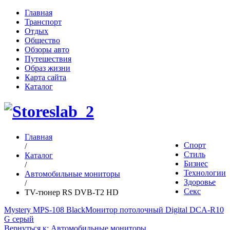
Главная
Транспорт
Отдых
Общество
Обзоры авто
Путешествия
Образ жизни
Карта сайта
Каталог
Главная
Спорт
/
Стиль
Каталог
Бизнес
/
Технологии
Автомобильные мониторы
Здоровье
/
Секс
TV-тюнер RS DVB-T2 HD
Mystery MPS-108 Black
Монитор потолочный Digital DCA-R10
G серый
Вернуться к: Автомобильные мониторы