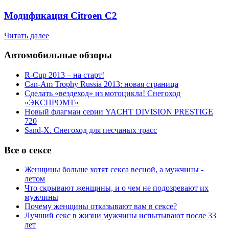
Модификация Citroen С2
Читать далее
Автомобильные обзоры
R-Cup 2013 – на старт!
Can-Am Trophy Russia 2013: новая страница
Сделать «вездеход» из мотоцикла! Снегоход
«ЭКСПРОМТ»
Новый флагман серии YACHT DIVISION PRESTIGE
720
Sand-X. Снегоход для песчаных трасс
Все о сексе
Женщины больше хотят секса весной, а мужчины -
летом
Что скрывают женщины, и о чем не подозревают их
мужчины
Почему женщины отказывают вам в сексе?
Лучший секс в жизни мужчины испытывают после 33
лет