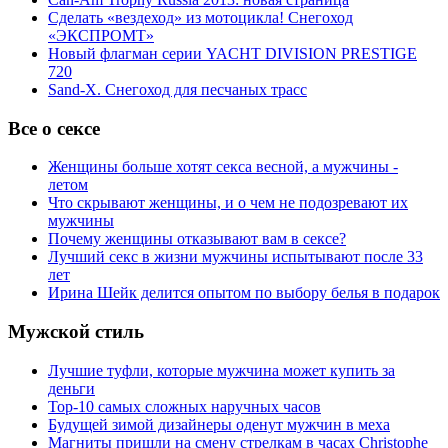
Сделать «вездеход» из мотоцикла! Снегоход
«ЭКСПРОМТ»
Новый флагман серии YACHT DIVISION PRESTIGE
720
Sand-X. Снегоход для песчаных трасс
Все о сексе
Женщины больше хотят секса весной, а мужчины -
летом
Что скрывают женщины, и о чем не подозревают их
мужчины
Почему женщины отказывают вам в сексе?
Лучший секс в жизни мужчины испытывают после 33
лет
Ирина Шейк делится опытом по выбору белья в подарок
Мужской стиль
Лучшие туфли, которые мужчина может купить за
деньги
Top-10 самых сложных наручных часов
Будущей зимой дизайнеры оденут мужчин в меха
Магниты пришли на смену стрелкам в часах Christophe