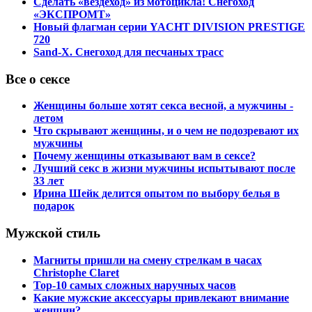
Сделать «вездеход» из мотоцикла! Снегоход
«ЭКСПРОМТ»
Новый флагман серии YACHT DIVISION PRESTIGE
720
Sand-X. Снегоход для песчаных трасс
Все о сексе
Женщины больше хотят секса весной, а мужчины -
летом
Что скрывают женщины, и о чем не подозревают их
мужчины
Почему женщины отказывают вам в сексе?
Лучший секс в жизни мужчины испытывают после
33 лет
Ирина Шейк делится опытом по выбору белья в
подарок
Мужской стиль
Магниты пришли на смену стрелкам в часах
Christophe Claret
Top-10 самых сложных наручных часов
Какие мужские аксессуары привлекают внимание
женщин?