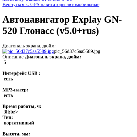
Вернуться к: GPS навигаторы автомобильные
Автонавигатор Explay GN-
520 Глонасс (v5.0+rus)
Диагональ экрана, дюйм:
pic_56d37c5aa5589.jpg
Описание
Диагональ экрана, дюйм:
5
Интерфейс USB :
есть
MP3-плеер:
есть
Время работы, ч:
3lt;br>
Тип:
портативный
Высота, мм: