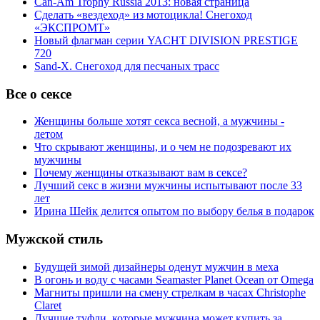
Can-Am Trophy Russia 2013: новая страница
Сделать «вездеход» из мотоцикла! Снегоход
«ЭКСПРОМТ»
Новый флагман серии YACHT DIVISION PRESTIGE
720
Sand-X. Снегоход для песчаных трасс
Все о сексе
Женщины больше хотят секса весной, а мужчины -
летом
Что скрывают женщины, и о чем не подозревают их
мужчины
Почему женщины отказывают вам в сексе?
Лучший секс в жизни мужчины испытывают после 33
лет
Ирина Шейк делится опытом по выбору белья в подарок
Мужской стиль
Будущей зимой дизайнеры оденут мужчин в меха
В огонь и воду с часами Seamaster Planet Ocean от Omega
Магниты пришли на смену стрелкам в часах Christophe
Claret
Лучшие туфли, которые мужчина может купить за