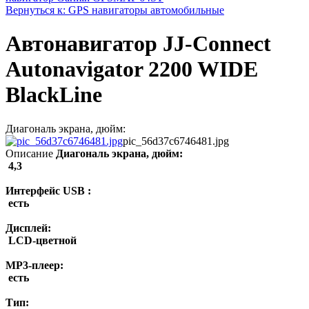
Вернуться к: GPS навигаторы автомобильные
Автонавигатор JJ-Connect
Autonavigator 2200 WIDE
BlackLine
Диагональ экрана, дюйм:
pic_56d37c6746481.jpg
Описание
Диагональ экрана, дюйм:
4,3
Интерфейс USB :
есть
Дисплей:
LCD-цветной
MP3-плеер:
есть
Тип: