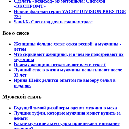
Сделать «вездеход» из мотоцикла! Снегоход
«ЭКСПРОМТ»
Новый флагман серии YACHT DIVISION PRESTIGE
720
Sand-X. Снегоход для песчаных трасс
Все о сексе
Женщины больше хотят секса весной, а мужчины -
летом
Что скрывают женщины, и о чем не подозревают их
мужчины
Почему женщины отказывают вам в сексе?
Лучший секс в жизни мужчины испытывают после
33 лет
Ирина Шейк делится опытом по выбору белья в
подарок
Мужской стиль
Будущей зимой дизайнеры оденут мужчин в меха
Лучшие туфли, которые мужчина может купить за
деньги
Какие мужские аксессуары привлекают внимание
женщин?