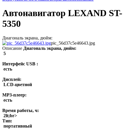
Автонавигатор LEXAND ST-
5350
Диагональ экрана, дюйм:
pic_56d37c5e46643.jpg
Описание
Диагональ экрана, дюйм:
5
Интерфейс USB :
есть
Дисплей:
LCD-цветной
MP3-плеер:
есть
Время работы, ч:
2lt;br>
Тип:
портативный