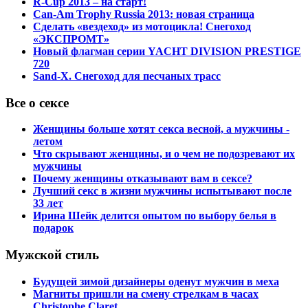
R-Cup 2013 – на старт!
Can-Am Trophy Russia 2013: новая страница
Сделать «вездеход» из мотоцикла! Снегоход
«ЭКСПРОМТ»
Новый флагман серии YACHT DIVISION PRESTIGE
720
Sand-X. Снегоход для песчаных трасс
Все о сексе
Женщины больше хотят секса весной, а мужчины -
летом
Что скрывают женщины, и о чем не подозревают их
мужчины
Почему женщины отказывают вам в сексе?
Лучший секс в жизни мужчины испытывают после
33 лет
Ирина Шейк делится опытом по выбору белья в
подарок
Мужской стиль
Будущей зимой дизайнеры оденут мужчин в меха
Магниты пришли на смену стрелкам в часах
Christophe Claret