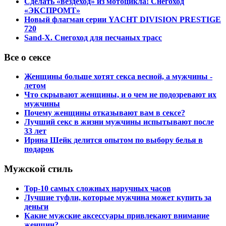
Сделать «вездеход» из мотоцикла! Снегоход
«ЭКСПРОМТ»
Новый флагман серии YACHT DIVISION PRESTIGE
720
Sand-X. Снегоход для песчаных трасс
Все о сексе
Женщины больше хотят секса весной, а мужчины -
летом
Что скрывают женщины, и о чем не подозревают их
мужчины
Почему женщины отказывают вам в сексе?
Лучший секс в жизни мужчины испытывают после
33 лет
Ирина Шейк делится опытом по выбору белья в
подарок
Мужской стиль
Top-10 самых сложных наручных часов
Лучшие туфли, которые мужчина может купить за
деньги
Какие мужские аксессуары привлекают внимание
женщин?