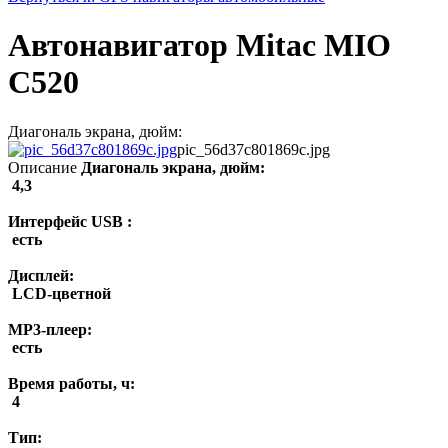
Автонавигатор Mitac MIO
C520
Диагональ экрана, дюйм:
pic_56d37c801869c.jpg
Описание
Диагональ экрана, дюйм:
4,3
Интерфейс USB :
есть
Дисплей:
LCD-цветной
MP3-плеер:
есть
Время работы, ч:
4
Тип: