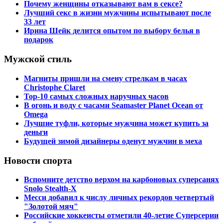
Почему женщины отказывают вам в сексе?
Лучший секс в жизни мужчины испытывают после
33 лет
Ирина Шейк делится опытом по выбору белья в
подарок
Мужской стиль
Магниты пришли на смену стрелкам в часах
Christophe Claret
Top-10 самых сложных наручных часов
В огонь и воду с часами Seamaster Planet Ocean от
Omega
Лучшие туфли, которые мужчина может купить за
деньги
Будущей зимой дизайнеры оденут мужчин в меха
Новости спорта
Вспомните детство верхом на карбоновых суперсанях
Snolo Stealth-X
Месси добавил к числу личных рекордов четвертый
"Золотой мяч"
Российские хоккеисты отметили 40-летие Суперсерии