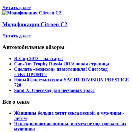
Читать далее
Модификация Citroen С2
Читать далее
Автомобильные обзоры
R-Cup 2013 – на старт!
Can-Am Trophy Russia 2013: новая страница
Сделать «вездеход» из мотоцикла! Снегоход
«ЭКСПРОМТ»
Новый флагман серии YACHT DIVISION PRESTIGE
720
Sand-X. Снегоход для песчаных трасс
Все о сексе
Женщины больше хотят секса весной, а мужчины -
летом
Что скрывают женщины, и о чем не подозревают их
мужчины