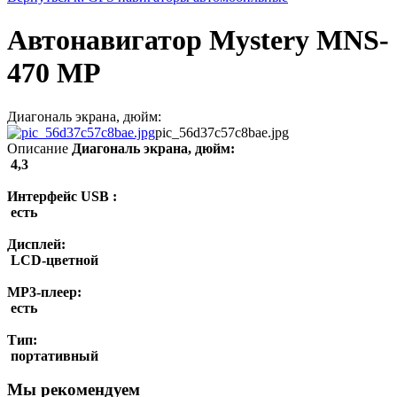
Автонавигатор Mystery MNS-
470 MP
Диагональ экрана, дюйм:
pic_56d37c57c8bae.jpg
Описание
Диагональ экрана, дюйм:
4,3
Интерфейс USB :
есть
Дисплей:
LCD-цветной
MP3-плеер:
есть
Тип:
портативный
Мы рекомендуем