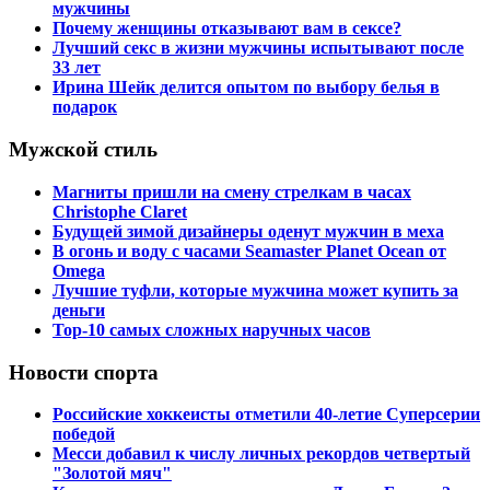
мужчины
Почему женщины отказывают вам в сексе?
Лучший секс в жизни мужчины испытывают после
33 лет
Ирина Шейк делится опытом по выбору белья в
подарок
Мужской стиль
Магниты пришли на смену стрелкам в часах
Christophe Claret
Будущей зимой дизайнеры оденут мужчин в меха
В огонь и воду с часами Seamaster Planet Ocean от
Omega
Лучшие туфли, которые мужчина может купить за
деньги
Top-10 самых сложных наручных часов
Новости спорта
Российские хоккеисты отметили 40-летие Суперсерии
победой
Месси добавил к числу личных рекордов четвертый
"Золотой мяч"