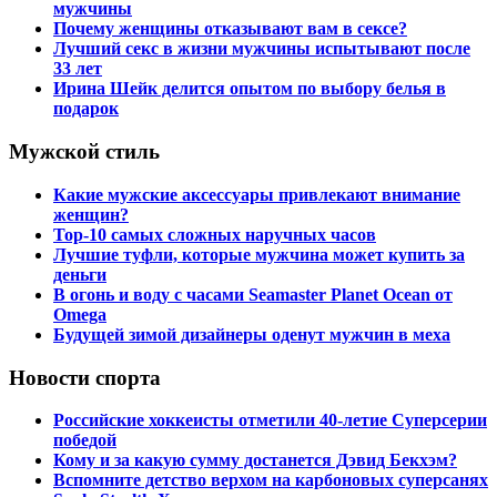
мужчины
Почему женщины отказывают вам в сексе?
Лучший секс в жизни мужчины испытывают после
33 лет
Ирина Шейк делится опытом по выбору белья в
подарок
Мужской стиль
Какие мужские аксессуары привлекают внимание
женщин?
Top-10 самых сложных наручных часов
Лучшие туфли, которые мужчина может купить за
деньги
В огонь и воду с часами Seamaster Planet Ocean от
Omega
Будущей зимой дизайнеры оденут мужчин в меха
Новости спорта
Российские хоккеисты отметили 40-летие Суперсерии
победой
Кому и за какую сумму достанется Дэвид Бекхэм?
Вспомните детство верхом на карбоновых суперсанях