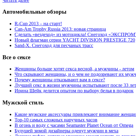
Читать далее
Автомобильные обзоры
R-Cup 2013 – на старт!
Can-Am Trophy Russia 2013: новая страница
Сделать «вездеход» из мотоцикла! Снегоход «ЭКСПРОМ
Новый флагман серии YACHT DIVISION PRESTIGE 720
Sand-X. Снегоход для песчаных трасс
Все о сексе
Женщины больше хотят секса весной, а мужчины - летом
Что скрывают женщины, и о чем не подозревают их муж
Почему женщины отказывают вам в сексе?
Лучший секс в жизни мужчины испытывают после 33 ле
Ирина Шейк делится опытом по выбору белья в подарок
Мужской стиль
Какие мужские аксессуары привлекают внимание женщи
Top-10 самых сложных наручных часов
В огонь и воду с часами Seamaster Planet Ocean от Omega
Будущей зимой дизайнеры оденут мужчин в меха