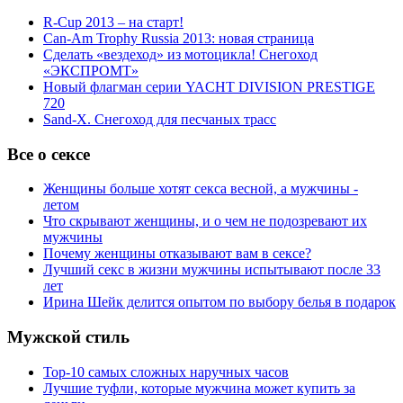
R-Cup 2013 – на старт!
Can-Am Trophy Russia 2013: новая страница
Сделать «вездеход» из мотоцикла! Снегоход
«ЭКСПРОМТ»
Новый флагман серии YACHT DIVISION PRESTIGE
720
Sand-X. Снегоход для песчаных трасс
Все о сексе
Женщины больше хотят секса весной, а мужчины -
летом
Что скрывают женщины, и о чем не подозревают их
мужчины
Почему женщины отказывают вам в сексе?
Лучший секс в жизни мужчины испытывают после 33
лет
Ирина Шейк делится опытом по выбору белья в подарок
Мужской стиль
Top-10 самых сложных наручных часов
Лучшие туфли, которые мужчина может купить за