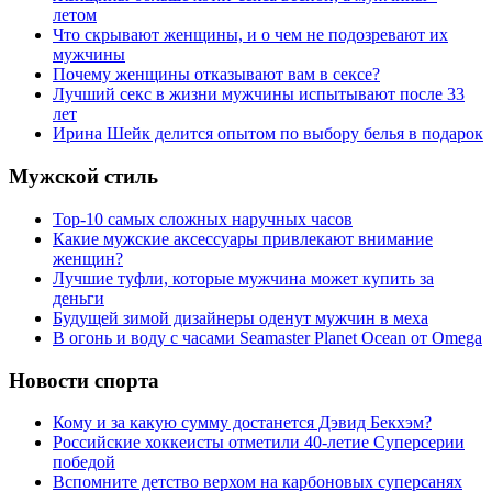
летом
Что скрывают женщины, и о чем не подозревают их
мужчины
Почему женщины отказывают вам в сексе?
Лучший секс в жизни мужчины испытывают после 33
лет
Ирина Шейк делится опытом по выбору белья в подарок
Мужской стиль
Top-10 самых сложных наручных часов
Какие мужские аксессуары привлекают внимание
женщин?
Лучшие туфли, которые мужчина может купить за
деньги
Будущей зимой дизайнеры оденут мужчин в меха
В огонь и воду с часами Seamaster Planet Ocean от Omega
Новости спорта
Кому и за какую сумму достанется Дэвид Бекхэм?
Российские хоккеисты отметили 40-летие Суперсерии
победой
Вспомните детство верхом на карбоновых суперсанях