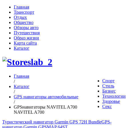
Главная
Транспорт
Отдых
Общество
Обзоры авто
Путешествия
Образ жизни
Карта сайта
Каталог
Главная
Спорт
/
Стиль
Каталог
Бизнес
/
Технологии
GPS навигаторы автомобильные
Здоровье
/
Секс
GPSнавигаторы NAVITEL A700
NAVITEL A700
Туристический навигатор Garmin GPS 72H Bundle
GPS-
навигатор Garmin GPSMAP 64ST