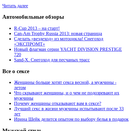
Читать далее
Автомобильные обзоры
R-Cup 2013 – на старт!
Can-Am Trophy Russia 2013: новая страница
Сделать «вездеход» из мотоцикла! Снегоход
«ЭКСПРОМТ»
Новый флагман серии YACHT DIVISION PRESTIGE
720
Sand-X. Снегоход для песчаных трасс
Все о сексе
Женщины больше хотят секса весной, а мужчины -
летом
Что скрывают женщины, и о чем не подозревают их
мужчины
Почему женщины отказывают вам в сексе?
Лучший секс в жизни мужчины испытывают после 33
лет
Ирина Шейк делится опытом по выбору белья в подарок
Мужской стиль