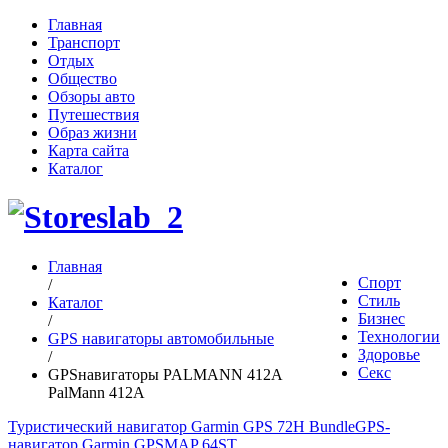
Главная
Транспорт
Отдых
Общество
Обзоры авто
Путешествия
Образ жизни
Карта сайта
Каталог
Главная
Спорт
/
Стиль
Каталог
Бизнес
/
Технологии
GPS навигаторы автомобильные
Здоровье
/
Секс
GPSнавигаторы PALMANN 412А
PalMann 412А
Туристический навигатор Garmin GPS 72H Bundle
GPS-
навигатор Garmin GPSMAP 64ST