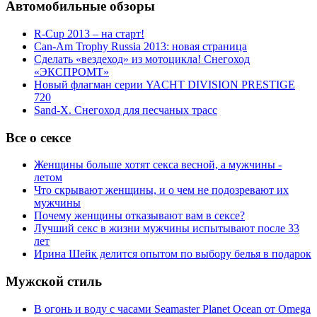
Автомобильные обзоры
R-Cup 2013 – на старт!
Can-Am Trophy Russia 2013: новая страница
Сделать «вездеход» из мотоцикла! Снегоход
«ЭКСПРОМТ»
Новый флагман серии YACHT DIVISION PRESTIGE
720
Sand-X. Снегоход для песчаных трасс
Все о сексе
Женщины больше хотят секса весной, а мужчины -
летом
Что скрывают женщины, и о чем не подозревают их
мужчины
Почему женщины отказывают вам в сексе?
Лучший секс в жизни мужчины испытывают после 33
лет
Ирина Шейк делится опытом по выбору белья в подарок
Мужской стиль
В огонь и воду с часами Seamaster Planet Ocean от Omega