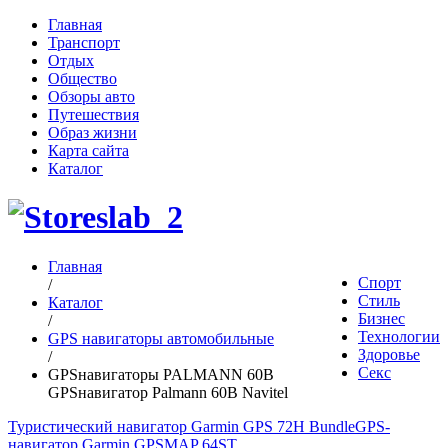
Главная
Транспорт
Отдых
Общество
Обзоры авто
Путешествия
Образ жизни
Карта сайта
Каталог
Главная
Спорт
/
Стиль
Каталог
Бизнес
/
Технологии
GPS навигаторы автомобильные
Здоровье
/
Секс
GPSнавигаторы PALMANN 60B
GPSнавигатор Palmann 60B Navitel
Туристический навигатор Garmin GPS 72H Bundle
GPS-
навигатор Garmin GPSMAP 64ST