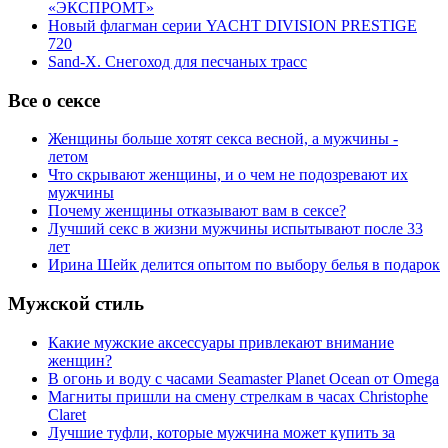
«ЭКСПРОМТ»
Новый флагман серии YACHT DIVISION PRESTIGE
720
Sand-X. Снегоход для песчаных трасс
Все о сексе
Женщины больше хотят секса весной, а мужчины -
летом
Что скрывают женщины, и о чем не подозревают их
мужчины
Почему женщины отказывают вам в сексе?
Лучший секс в жизни мужчины испытывают после 33
лет
Ирина Шейк делится опытом по выбору белья в подарок
Мужской стиль
Какие мужские аксессуары привлекают внимание
женщин?
В огонь и воду с часами Seamaster Planet Ocean от Omega
Магниты пришли на смену стрелкам в часах Christophe
Claret
Лучшие туфли, которые мужчина может купить за