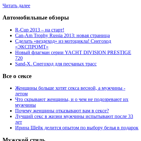
Читать далее
Автомобильные обзоры
R-Cup 2013 – на старт!
Can-Am Trophy Russia 2013: новая страница
Сделать «вездеход» из мотоцикла! Снегоход
«ЭКСПРОМТ»
Новый флагман серии YACHT DIVISION PRESTIGE
720
Sand-X. Снегоход для песчаных трасс
Все о сексе
Женщины больше хотят секса весной, а мужчины -
летом
Что скрывают женщины, и о чем не подозревают их
мужчины
Почему женщины отказывают вам в сексе?
Лучший секс в жизни мужчины испытывают после 33
лет
Ирина Шейк делится опытом по выбору белья в подарок
Мужской стиль