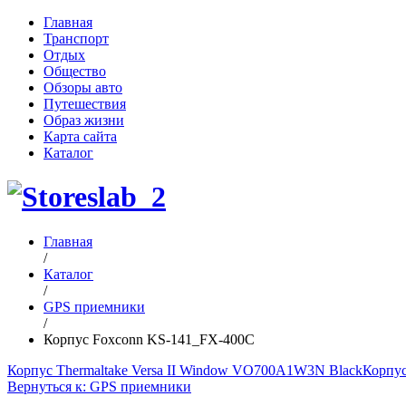
Главная
Транспорт
Отдых
Общество
Обзоры авто
Путешествия
Образ жизни
Карта сайта
Каталог
Главная
/
Каталог
/
GPS приемники
/
Корпус Foxconn KS-141_FX-400C
Корпус Thermaltake Versa II Window VO700A1W3N Black
Корпус
Вернуться к: GPS приемники