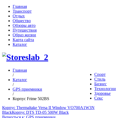
Главная
Транспорт
Отдых
Общество
Обзоры авто
Путешествия
Образ жизни
Карта сайта
Каталог
Главная
Спорт
/
Стиль
Каталог
Бизнес
/
Технологии
GPS приемники
Здоровье
/
Секс
Корпус Frime 502BS
Корпус Thermaltake Versa II Window VO700A1W3N
Black
Корпус DTS TD-05 500W Black
Вернуться к: GPS приемники