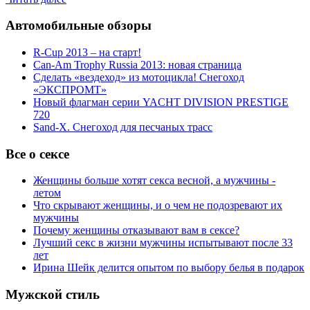
Автомобильные обзоры
R-Cup 2013 – на старт!
Can-Am Trophy Russia 2013: новая страница
Сделать «вездеход» из мотоцикла! Снегоход
«ЭКСПРОМТ»
Новый флагман серии YACHT DIVISION PRESTIGE
720
Sand-X. Снегоход для песчаных трасс
Все о сексе
Женщины больше хотят секса весной, а мужчины -
летом
Что скрывают женщины, и о чем не подозревают их
мужчины
Почему женщины отказывают вам в сексе?
Лучший секс в жизни мужчины испытывают после 33
лет
Ирина Шейк делится опытом по выбору белья в подарок
Мужской стиль