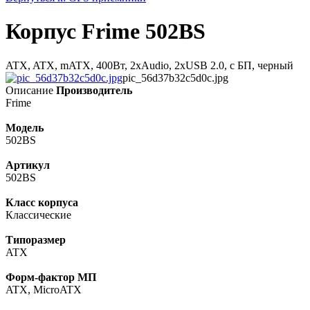
Корпус Frime 502BS
ATX, ATX, mATX, 400Вт, 2xAudio, 2xUSB 2.0, с БП, черный
pic_56d37b32c5d0c.jpg
Описание
Производитель
Frime
Модель
502BS
Артикул
502BS
Класс корпуса
Классические
Типоразмер
ATX
Форм-фактор МП
ATX, MicroATX