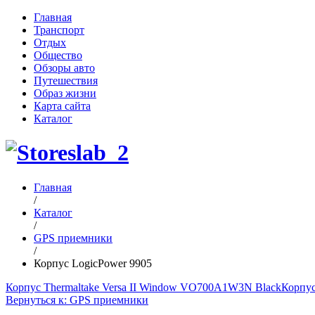
Главная
Транспорт
Отдых
Общество
Обзоры авто
Путешествия
Образ жизни
Карта сайта
Каталог
Главная
/
Каталог
/
GPS приемники
/
Корпус LogicPower 9905
Корпус Thermaltake Versa II Window VO700A1W3N Black
Корпус
Вернуться к: GPS приемники