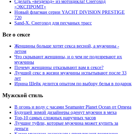
Сделать «вездеход» из мотоцикла! Снегоход
«ЭКСПРОМТ»
Новый флагман серии YACHT DIVISION PRESTIGE
720
Sand-X. Снегоход для песчаных трасс
Все о сексе
Женщины больше хотят секса весной, а мужчины -
летом
Что скрывают женщины, и о чем не подозревают их
мужчины
Почему женщины отказывают вам в сексе?
Лучший секс в жизни мужчины испытывают после 33
лет
Ирина Шейк делится опытом по выбору белья в подарок
Мужской стиль
В огонь и воду с часами Seamaster Planet Ocean от Omega
Будущей зимой дизайнеры оденут мужчин в меха
Top-10 самых сложных наручных часов
Лучшие туфли, которые мужчина может купить за
деньги
Какие мужские аксессуары привлекают внимание