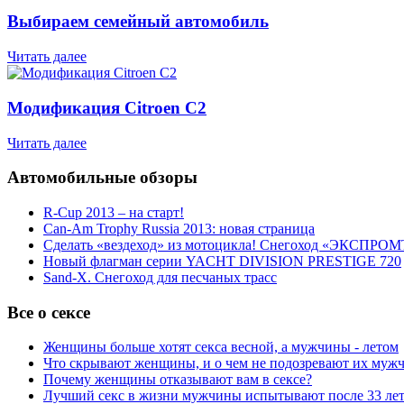
Выбираем семейный автомобиль
Читать далее
Модификация Citroen С2
Читать далее
Автомобильные обзоры
R-Cup 2013 – на старт!
Can-Am Trophy Russia 2013: новая страница
Сделать «вездеход» из мотоцикла! Снегоход «ЭКСПРОМ
Новый флагман серии YACHT DIVISION PRESTIGE 720
Sand-X. Снегоход для песчаных трасс
Все о сексе
Женщины больше хотят секса весной, а мужчины - летом
Что скрывают женщины, и о чем не подозревают их муж
Почему женщины отказывают вам в сексе?
Лучший секс в жизни мужчины испытывают после 33 ле