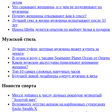
летом
Что скрывают женщины, и о чем не подозревают их
мужчины
Почему женщины отказывают вам в сексе?
Лучший секс в жизни мужчины испытывают после 33
лет
Ирина Шейк делится опытом по выбору белья в подарок
Мужской стиль
Лучшие туфли, которые мужчина может купить за
деньги
В огонь и воду с часами Seamaster Planet Ocean от Omega
Какие мужские аксессуары привлекают внимание
женщин?
Top-10 самых сложных наручных часов
Будущей зимой дизайнеры оденут мужчин в меха
Новости спорта
Месси добавил к числу личных рекордов четвертый
"Золотой мяч"
Вспомните детство верхом на карбоновых суперсанях
Snolo Stealth-X