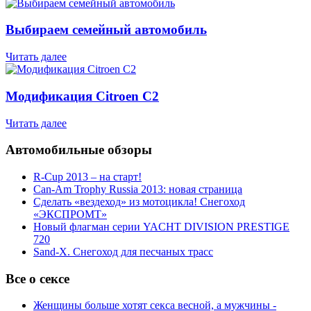
Выбираем семейный автомобиль
Читать далее
Модификация Citroen С2
Читать далее
Автомобильные обзоры
R-Cup 2013 – на старт!
Can-Am Trophy Russia 2013: новая страница
Сделать «вездеход» из мотоцикла! Снегоход
«ЭКСПРОМТ»
Новый флагман серии YACHT DIVISION PRESTIGE
720
Sand-X. Снегоход для песчаных трасс
Все о сексе
Женщины больше хотят секса весной, а мужчины -