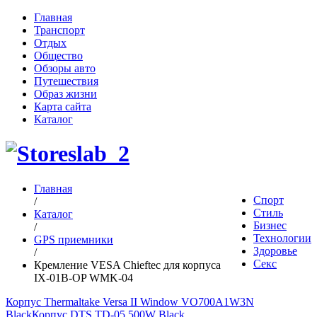
Главная
Транспорт
Отдых
Общество
Обзоры авто
Путешествия
Образ жизни
Карта сайта
Каталог
Главная
Спорт
/
Стиль
Каталог
Бизнес
/
Технологии
GPS приемники
Здоровье
/
Секс
Кремление VESA Chieftec для корпуса
IX-01B-OP WMK-04
Корпус Thermaltake Versa II Window VO700A1W3N
Black
Корпус DTS TD-05 500W Black