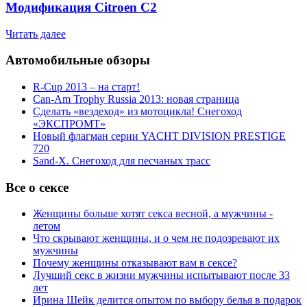
Модификация Citroen С2
Читать далее
Автомобильные обзоры
R-Cup 2013 – на старт!
Can-Am Trophy Russia 2013: новая страница
Сделать «вездеход» из мотоцикла! Снегоход
«ЭКСПРОМТ»
Новый флагман серии YACHT DIVISION PRESTIGE
720
Sand-X. Снегоход для песчаных трасс
Все о сексе
Женщины больше хотят секса весной, а мужчины -
летом
Что скрывают женщины, и о чем не подозревают их
мужчины
Почему женщины отказывают вам в сексе?
Лучший секс в жизни мужчины испытывают после 33
лет
Ирина Шейк делится опытом по выбору белья в подарок