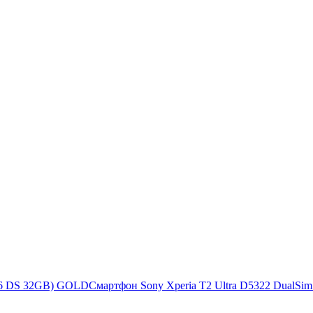
S6 DS 32GB) GOLD
Смартфон Sony Xperia T2 Ultra D5322 DualSim