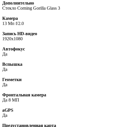
Дополнительно
Cтекло Corning Gorilla Glass 3
Камера
13 Мп f/2.0
Запись HD-видео
1920х1080
Автофокус
Да
Вспышка
Да
Геометки
Да
Фронтальная камера
Да 8 МП
aGPS
Да
Предустановленная карта