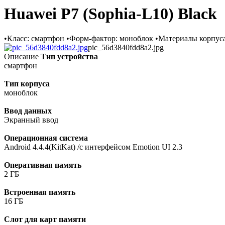
Huawei P7 (Sophia-L10) Black
•Класс: смартфон •Форм-фактор: моноблок •Материалы корпуса:
pic_56d3840fdd8a2.jpg
Описание
Тип устройства
смартфон
Тип корпуса
моноблок
Ввод данных
Экранный ввод
Операционная система
Android 4.4.4(KitKat) /с интерфейсом Emotion UI 2.3
Оперативная память
2 ГБ
Встроенная память
16 ГБ
Слот для карт памяти